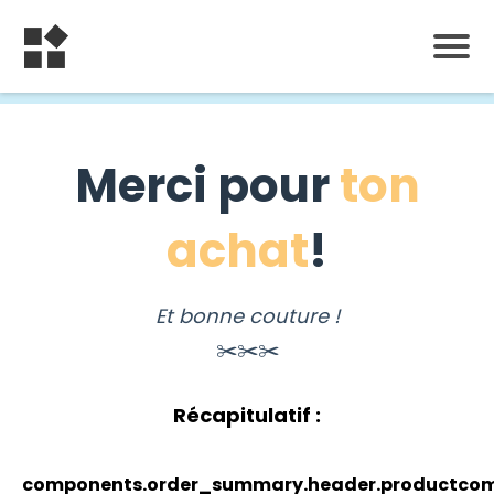
Merci pour
ton
achat
!
Et bonne couture !
✂️✂️✂️
Récapitulatif :
components.order_summary.header.product
com