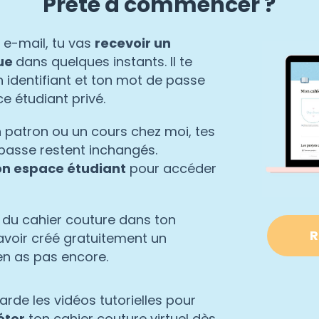
Prête à commencer ?
 e-mail, tu vas
recevoir un
ue
dans quelques instants. Il te
 identifiant et ton mot de passe
e étudiant privé.
n patron ou un cours chez moi, tes
 passe restent inchangés.
on espace étudiant
pour accéder
du cahier couture dans ton
R
avoir créé gratuitement un
en as pas encore.
arde les vidéos tutorielles pour
éter
ton cahier couture virtuel dès