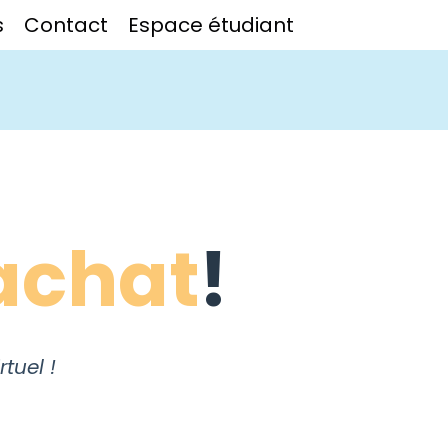
s
Contact
Espace étudiant
achat
!
tuel !